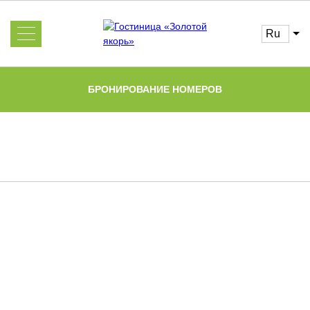
ru
Об отеле
Услуги
БРОНИРОВАНИЕ НОМЕРОВ
Номера и цены
Галерея
Бронирование
Информация
для гостей
Спецпредложения
Часто
Кафе
задаваемые
вопросы
Достопримечательности
Главная
Новости
Программа лояльности
Контакты
Отзывы